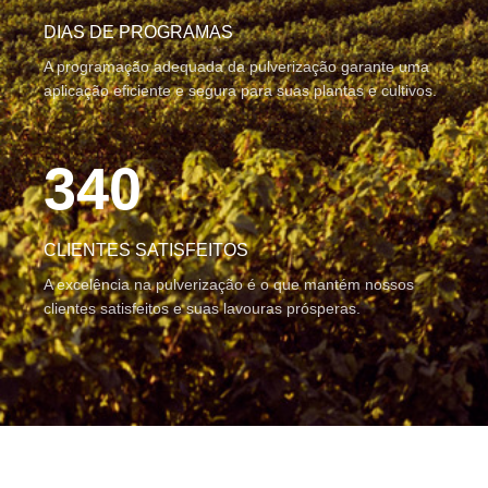
DIAS DE PROGRAMAS
A programação adequada da pulverização garante uma
aplicação eficiente e segura para suas plantas e cultivos.
340
CLIENTES SATISFEITOS
A excelência na pulverização é o que mantém nossos
clientes satisfeitos e suas lavouras prósperas.