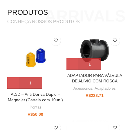
ARRIVALS
PRODUTOS
CONHEÇA NOSSOS PRODUTOS
ADAPTADOR PARA VÁLVULA
DE ALÍVIO COM ROSCA
Acessórios
,
Adaptadores
AD/D – Anti Deriva Duplo –
R$
223.71
Magnojet (Cartela com 10un.)
Pontas
R$
50.00